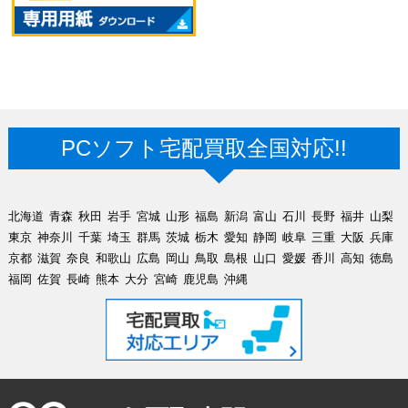
PCソフト宅配買取全国対応!!
北海道
青森
秋田
岩手
宮城
山形
福島
新潟
富山
石川
長野
福井
山梨
東京
神奈川
千葉
埼玉
群馬
茨城
栃木
愛知
静岡
岐阜
三重
大阪
兵庫
京都
滋賀
奈良
和歌山
広島
岡山
鳥取
島根
山口
愛媛
香川
高知
徳島
福岡
佐賀
長崎
熊本
大分
宮崎
鹿児島
沖縄