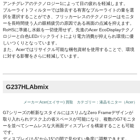
アンチグレアのテクノロジー1によって目の疲れを軽減します。
ブルーライトフィルターでは除去する有害なブルーライトの量を選
択を選択することができ、フリッカーレスのテクノロジーはモニタ
ーを長時間使う人の眼精疲労の原因である画面の点滅を抑えます。
RoHSに準拠し水銀を一切使用せず、先進のAcer EcoDisplayテクノ
ロジーと白色LEDバックライトにより電力消費が抑えられ環境に優
しいつくりとなっています。
また、Acerではリサイクル可能な梱包資材を使用することで、環境
に対する影響をさらに軽減しています。
G237HLAbmix
メーカー:Acer(エイサー) 買取 カテゴリー：液晶モニター（Acer）
G7シリーズの斬新なスタイルにはスリムなZero Frameデザインが
取り入れられデスク上の省スペースが可能になり、複数のG7モニタ
ーを並べてシームレスな大画面ディスプレイを構築することも可能
です。
ディスプレイは-5°から15°の間で見やすい角度に調整できます。