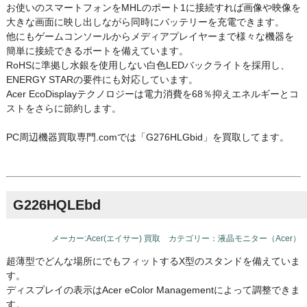
お使いのスマートフォンをMHLのポート1に接続すれば画像や映像を
大きな画面に映し出しながら同時にバッテリーを充電できます。
他にもゲームコンソールからメディアプレイヤーまで様々な機器を
簡単に接続できるポートを備えています。
RoHSに準拠し水銀を使用しない白色LEDバックライトを採用し、
ENERGY STARの要件にも対応しています。
Acer EcoDisplayテクノロジーは電力消費を68％抑えエネルギーとコ
ストをさらに節約します。
PC周辺機器買取専門.comでは「G276HLGbid」を買取してます。
G226HQLEbd
メーカー:Acer(エイサー) 買取 カテゴリー：液晶モニター（Acer）
超薄型でどんな場所にでもフィットするX型のスタンドを備えていま
す。
ディスプレイの表示はAcer eColor Managementによって調整できま
す。