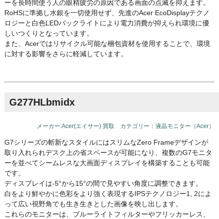
ーを長時間使う人の眼精疲労の原因である画面の点滅を抑えます。
RoHSに準拠し水銀を一切使用せず、先進のAcer EcoDisplayテクノ
ロジーと白色LEDバックライトにより電力消費が抑えられ環境に優
しいつくりとなっています。
また、Acerではリサイクル可能な梱包資材を使用することで、環境
に対する影響をさらに軽減しています。
G277HLbmidx
メーカー:Acer(エイサー) 買取 カテゴリー：液晶モニター（Acer）
G7シリーズの斬新なスタイルにはスリムなZero Frameデザインが
取り入れられデスク上の省スペースが可能になり、複数のG7モニタ
ーを並べてシームレスな大画面ディスプレイを構築することも可能
です。
ディスプレイは-5°から15°の間で見やすい角度に調整できます。
白をより鮮やかに色彩をより強く表現するIPSテクノロジー1, 2によ
って広い視野角でも生き生きとした画像を映し出します。
これらのモニターは、ブルーライトフィルターやフリッカーレス、