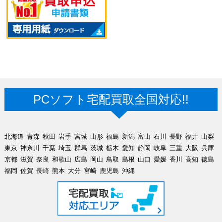
PCソフト宅配買取全国対応!!
北海道
青森
秋田
岩手
宮城
山形
福島
新潟
富山
石川
長野
福井
山梨
東京
神奈川
千葉
埼玉
群馬
茨城
栃木
愛知
静岡
岐阜
三重
大阪
兵庫
京都
滋賀
奈良
和歌山
広島
岡山
鳥取
島根
山口
愛媛
香川
高知
徳島
福岡
佐賀
長崎
熊本
大分
宮崎
鹿児島
沖縄