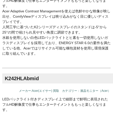
フルHD解像度で仕事もエンターテイメントももっと楽しくなりま
す。
Acer Adaptive Contrast Managementを使えば色鮮やかな映像が映し
出せ、ComfyViewディスプレイは映り込みがなく目に優しいディス
プレイです。
人間工学に基づいたK2シリーズディスプレイのスタンドは-5°から
25°の間で傾けられ見やすい角度に調節できます。
水銀を使用しない白色LEDバックライトとヒ素を一切使用しないガ
ラスディスプレイを採用しており、ENERGY STAR 6.0の要件を満た
している他、Acerではリサイクル可能な梱包資材を使用し環境保護
に取り組んでいます。
K242HLAbmid
メーカー:Acer(エイサー) 買取 カテゴリー：液晶モニター（Acer）
LEDバックライト付きディスプレイ上で細部まで鮮明に表現された
フルHD解像度で仕事もエンターテイメントももっと楽しくなりま
す。