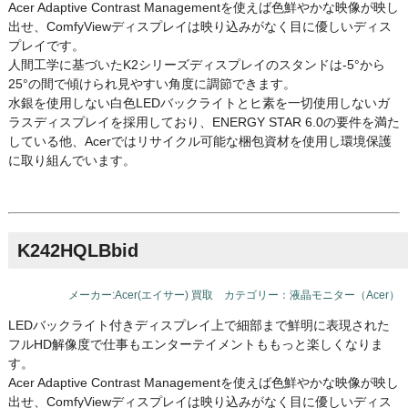
Acer Adaptive Contrast Managementを使えば色鮮やかな映像が映し
出せ、ComfyViewディスプレイは映り込みがなく目に優しいディス
プレイです。
人間工学に基づいたK2シリーズディスプレイのスタンドは-5°から
25°の間で傾けられ見やすい角度に調節できます。
水銀を使用しない白色LEDバックライトとヒ素を一切使用しないガ
ラスディスプレイを採用しており、ENERGY STAR 6.0の要件を満た
している他、Acerではリサイクル可能な梱包資材を使用し環境保護
に取り組んでいます。
K242HQLBbid
メーカー:Acer(エイサー) 買取 カテゴリー：液晶モニター（Acer）
LEDバックライト付きディスプレイ上で細部まで鮮明に表現された
フルHD解像度で仕事もエンターテイメントももっと楽しくなりま
す。
Acer Adaptive Contrast Managementを使えば色鮮やかな映像が映し
出せ、ComfyViewディスプレイは映り込みがなく目に優しいディス