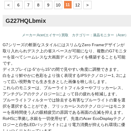
11
<
6
7
8
9
10
12
>
G227HQLbmix
メーカー:Acer(エイサー) 買取 カテゴリー：液晶モニター（Acer）
G7シリーズの斬新なスタイルにはスリムなZero Frameデザインが
取り入れられデスク上の省スペースが可能になり、複数のG7モニタ
ーを並べてシームレスな大画面ディスプレイを構築することも可能
です。
ディスプレイは-5°から15°の間で見やすい角度に調整できます。
白をより鮮やかに色彩をより強く表現するIPSテクノロジー1, 2によ
って広い視野角でも生き生きとした画像を映し出します。
これらのモニターは、ブルーライトフィルターやフリッカーレス、
アンチグレアのテクノロジー1によって目の疲れを軽減します。
ブルーライトフィルターでは除去する有害なブルーライトの量を選
択を選択することができ、フリッカーレスのテクノロジーはモニタ
ーを長時間使う人の眼精疲労の原因である画面の点滅を抑えます。
RoHSに準拠し水銀を一切使用せず、先進のAcer EcoDisplayテクノ
ロジーと白色LEDバックライトにより電力消費が抑えられ環境に優
しいつくりとなっています。