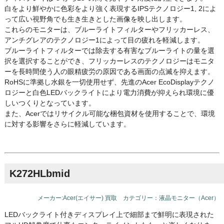
白をより鮮やかに色彩をより強く表現するIPSテクノロジー1, 2によ
って広い視野角でも生き生きとした画像を映し出します。
これらのモニターは、ブルーライトフィルターやフリッカーレス、
アンチグレアのテクノロジー1によって目の疲れを軽減します。
ブルーライトフィルターでは除去する有害なブルーライトの量を選
択を選択することができ、フリッカーレスのテクノロジーはモニタ
ーを長時間使う人の眼精疲労の原因である画面の点滅を抑えます。
RoHSに準拠し水銀を一切使用せず、先進のAcer EcoDisplayテクノ
ロジーと白色LEDバックライトにより電力消費が抑えられ環境に優
しいつくりとなっています。
また、Acerではリサイクル可能な梱包資材を使用することで、環境
に対する影響をさらに軽減しています。
K272HLbmid
メーカー:Acer(エイサー) 買取 カテゴリー：液晶モニター（Acer）
LEDバックライト付きディスプレイ上で細部まで鮮明に表現された