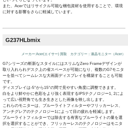
また、Acerではリサイクル可能な梱包資材を使用することで、環境
に対する影響をさらに軽減しています。
G237HLbmix
メーカー:Acer(エイサー) 買取 カテゴリー：液晶モニター（Acer）
G7シリーズの斬新なスタイルにはスリムなZero Frameデザインが
取り入れられデスク上の省スペースが可能になり、複数のG7モニタ
ーを並べてシームレスな大画面ディスプレイを構築することも可能
です。
ディスプレイは-5°から15°の間で見やすい角度に調整できます。
白をより鮮やかに色彩をより強く表現するIPSテクノロジー1, 2によ
って広い視野角でも生き生きとした画像を映し出します。
これらのモニターは、ブルーライトフィルターやフリッカーレス、
アンチグレアのテクノロジー1によって目の疲れを軽減します。
ブルーライトフィルターでは除去する有害なブルーライトの量を選
択を選択することができ、フリッカーレスのテクノロジーはモニタ