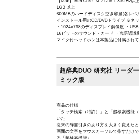
【Mac】Intel CoreTM 2 Duo 1.33G
1GB 以上
600MBのハードディスク空き容量(各レベル)
インストール用のCD/DVDドライブ ※
・1024×768のディスプレイ解像度 ・U
16ビットのサウンド・カード ・言語認識
マイク付ヘッドホンは本製品に付属されて
超辞典DUO 研究社 リーダ
ミック版
商品の仕様
「タッチ検索（特許）」と「超検索機能（
いた
従来の辞書引きのあり方を大きく変えたと
画面の文字をマウスカーソルで指すだけで
る「超検索機能」