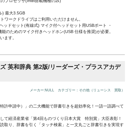
Hz以上のプロセッサ(Intel搭載機種のみ)
 最大3.5GB
ネットワークドライブはご利用いただけません。
SBヘッドセット(有線式) マイク付ヘッドセット用USBポート ・
機能のためのマイク付きヘッドホン(USB 仕様を推奨)が必要。
います。
ーズ 英和辞典 第2版/リーダーズ・プラスアカデ
メーカー:NULL カテゴリー：その他（リューシス 買取）
特許申請中）」の二大機能で辞書引きを超効率化！一語一語調べて
して経済産業省「第4回ものづくり日本大賞 特別賞」大臣表彰！
読取り、辞書を引く「タッチ検索」と一文丸ごと辞書引きを実現す