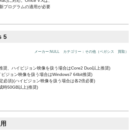
X(Mac)に対応。Office V.Xは、
キュリティ更新プログラムの適用が必要
 5
メーカー:NULL カテゴリー：その他（ペガシス 買取）
G以上推奨、ハイビジョン映像を扱う場合はCore2 Duo以上推奨)
対応、ハイビジョン映像を扱う場合はWindows7 64bit推奨)
定必須)(ハイビジョン映像を扱う場合は各2倍必要)
作成時50GB以上)推奨)
習用