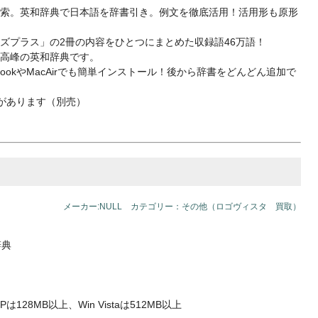
索。英和辞典で日本語を辞書引き。例文を徹底活用！活用形も原形
ズプラス」の2冊の内容をひとつにまとめた収録語46万語！
高峰の英和辞典です。
trabookやMacAirでも簡単インストール！後から辞書をどんどん追加で
ップがあります（別売）
メーカー:NULL カテゴリー：その他（ロゴヴィスタ 買取）
辞典
XPは128MB以上、Win Vistaは512MB以上